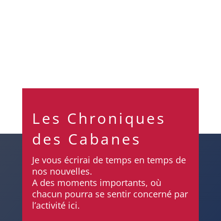
préciser. Dans l'écriture j'ai encore à poser après
1991 Avant c'est bon,...
Les Chroniques
des Cabanes
Je vous écrirai de temps en temps de
nos nouvelles.
A des moments importants, où
chacun pourra se sentir concerné par
l’activité ici.