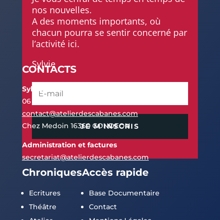
nos nouvelles.
A des moments importants, où
chacun pourra se sentir concerné par
l’activité ici.
Sylvie
CONTACTS
Sylvie Pierrel
06 60 21 42 06
contact@atelierdescabanes.com
Chez Medoin 16360 CONDEON
JE M'INSCRIS
Administration et factures
secretariat@atelierdescabanes.com
Chroniques
Accès rapide
Ecritures
Base Documentaire
Théâtre
Contact