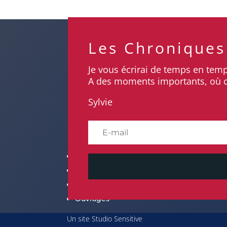
Les Chroniques
Je vous écrirai de temps en tem
A des moments importants, où cha
Sylvie
Hé
Chroniques
Accès rapide
Héb
Ecritures
Base Documentaire
100%
Théâtre
Contact
Certi
Atelier
Mentions Légales
et 2
Ouvrages
Un site Studio Sensitive