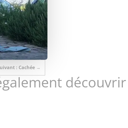
uivant : Cachée
→
également découvrir
é maternité .... Illustration d'après photo ..