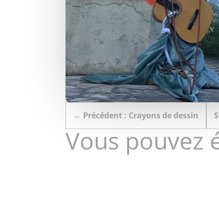
←
Précédent : Crayons de dessin
S
Vous pouvez 
Camille Bousquet s'installe bientôt dans son cong