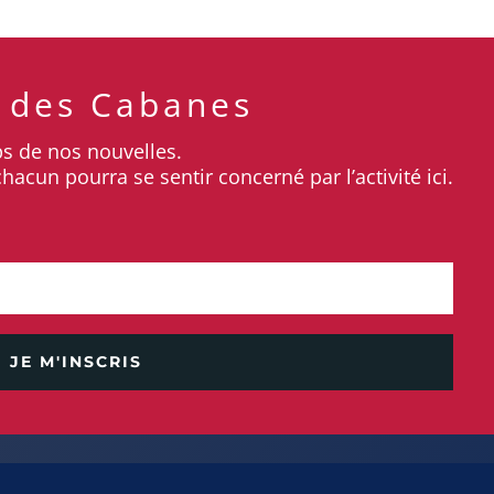
 des Cabanes
ps de nos nouvelles.
cun pourra se sentir concerné par l’activité ici.
bergement Écologique
ergement Web
 énergie renouvelable
JE M'INSCRIS
fiée ISO 50’001
00% compensé Carbone