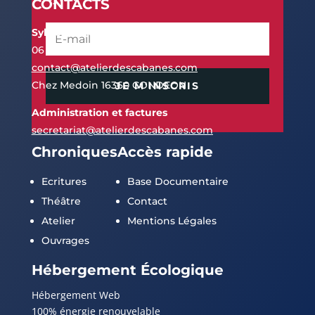
CONTACTS
Sylvie Pierrel
06 60 21 42 06
contact@atelierdescabanes.com
Chez Medoin 16360 CONDEON
JE M'INSCRIS
Administration et factures
secretariat@atelierdescabanes.com
Chroniques
Accès rapide
Ecritures
Base Documentaire
Théâtre
Contact
Atelier
Mentions Légales
Ouvrages
Hébergement Écologique
Hébergement Web
100% énergie renouvelable