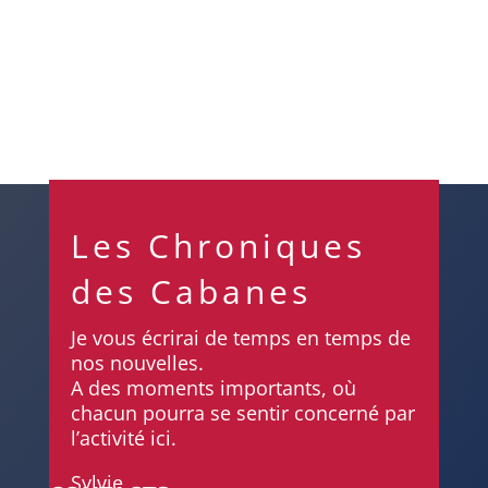
Les Chroniques
des Cabanes
Je vous écrirai de temps en temps de
nos nouvelles.
A des moments importants, où
chacun pourra se sentir concerné par
l’activité ici.
Sylvie