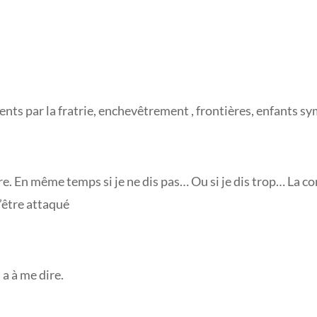
ents par la fratrie, enchevêtrement , frontières, enfants 
dire. En même temps si je ne dis pas… Ou si je dis trop… La co
’être attaqué
 a à me dire.