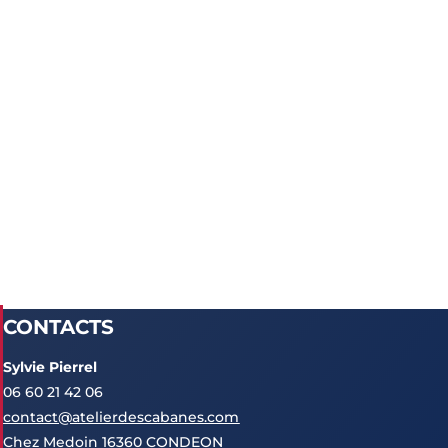
CONTACTS
Sylvie Pierrel
06 60 21 42 06
contact@atelierdescabanes.com
Chez Medoin 16360 CONDEON