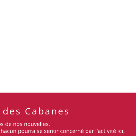
é maternité .... Illustration d'après photo ..
 des Cabanes
ps de nos nouvelles.
cun pourra se sentir concerné par l’activité ici.