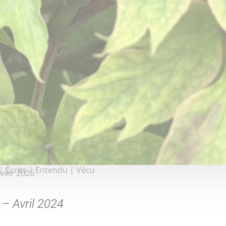
|
Écrits
|
Entendu
|
Vécu
nvier 2025
 – Avril 2024