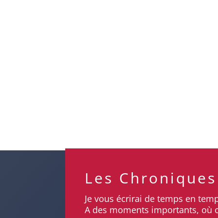
Camille Bousquet s'installe bientôt dans son cong
Les Chroniques
Je vous écrirai de temps en tem
A des moments importants, où cha