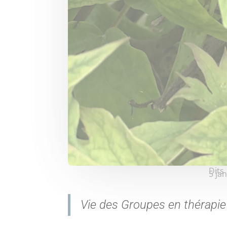
Dits
5 ja
Vie des Groupes en thérapie