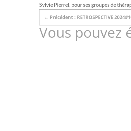
Sylvie Pierrel, pour ses groupes de théra
←
Précédent : RETROSPECTIVE 2024#1
Vous pouvez 
Vous faites chier là à partir loin ! En plus y en a
" Mes notions d'attachements changent... euh... Je 