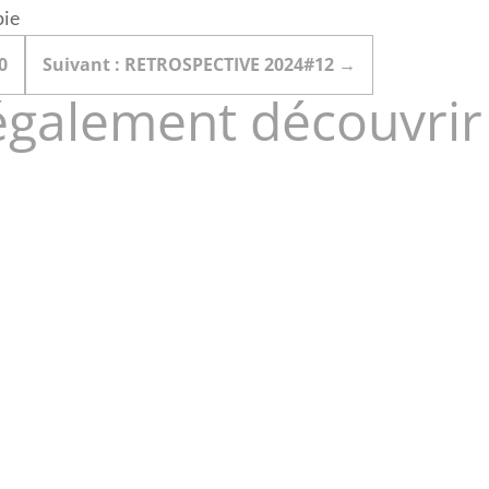
pie
0
Suivant : RETROSPECTIVE 2024#12
→
également découvrir
 pas un qui prend de mes nouvelles... Je suis sûre qu'ils en ont...
m'attache à vous, quoi ! Pfff c'est niais...Camille tu fais chier !...