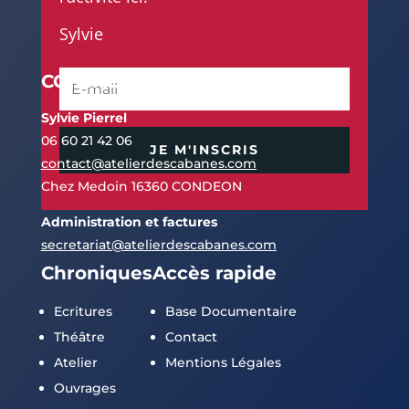
Sylvie
CONTACTS
Sylvie Pierrel
06 60 21 42 06
JE M'INSCRIS
contact@atelierdescabanes.com
Chez Medoin 16360 CONDEON
Administration et factures
secretariat@atelierdescabanes.com
Chroniques
Accès rapide
Ecritures
Base Documentaire
Théâtre
Contact
Atelier
Mentions Légales
Ouvrages