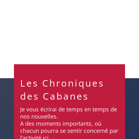
1991 Avant c'est bon,...
Les Chroniques
des Cabanes
Je vous écrirai de temps en temps de
nos nouvelles.
A des moments importants, où
chacun pourra se sentir concerné par
l’activité ici.