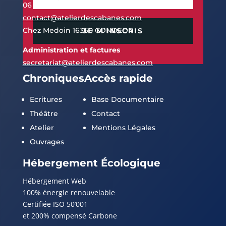
06 60 21 42 06
contact@atelierdescabanes.com
Chez Medoin 16360 CONDEON
JE M'INSCRIS
Administration et factures
secretariat@atelierdescabanes.com
Chroniques
Accès rapide
Ecritures
Base Documentaire
Théâtre
Contact
Atelier
Mentions Légales
Ouvrages
Hébergement Écologique
Hébergement Web
100% énergie renouvelable
Certifiée ISO 50’001
et 200% compensé Carbone