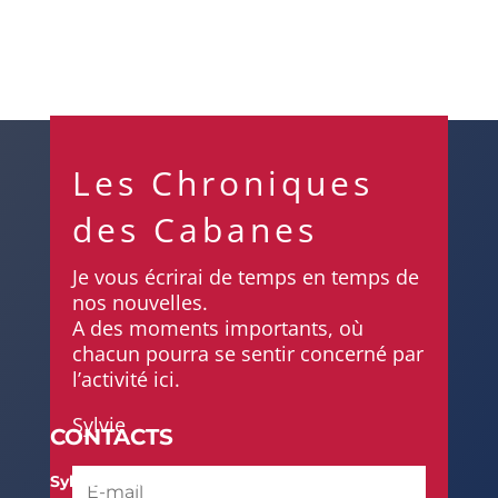
Les Chroniques
des Cabanes
Je vous écrirai de temps en temps de
nos nouvelles.
A des moments importants, où
chacun pourra se sentir concerné par
l’activité ici.
Sylvie
CONTACTS
Sylvie Pierrel